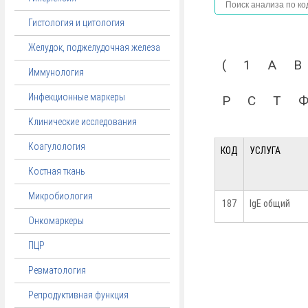
Гистология и цитология
Желудок, поджелудочная железа
(
1
A
B
Иммунология
Инфекционные маркеры
Р
С
Т
Клинические исследования
Коагулология
КОД
УСЛУГА
Костная ткань
Микробиология
187
IgE общий
Онкомаркеры
ПЦР
Ревматология
Репродуктивная функция