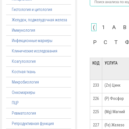
Гистология и цитология
Желудок, поджелудочная железа
(
1
A
B
Иммунология
Инфекционные маркеры
Р
С
Т
Клинические исследования
Коагулология
КОД
УСЛУГА
Костная ткань
Микробиология
233
(Zn) Цинк
Онкомаркеры
226
(P) Фосфор
ПЦР
225
(Mg) Магний
Ревматология
Репродуктивная функция
227
(Fe) Железо