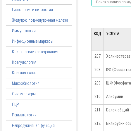
Гистология и цитология
Желудок, поджелудочная железа
Иммунология
КОД
УСЛУГА
Инфекционные маркеры
Клинические исследования
207
Холинэстераз
Коагулология
208
КФ (Фосфатаз
Костная ткань
209
ЩФ (Фосфата
Микробиология
Онкомаркеры
210
Альбумин
ПЦР
211
Белок общий
Ревматология
212
Билирубин об
Репродуктивная функция