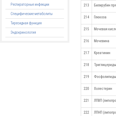
Респираторные инфекции
213
Билирубин пр
Специфические метаболиты
214
Глюкоза
Тиреоидная функция
215
Мочевая кисл
Эндокринология
216
Мочевина
217
Креатинин
218
Триглицерид
219
Фосфолипид
220
Холестерин
221
ЛПВП (липопр
222
ЛПНП (липопр