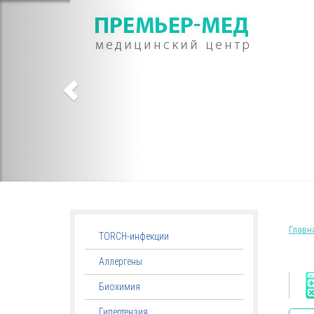
Главн
TORCH-инфекции
Аллергены
Биохимия
Гипертензия