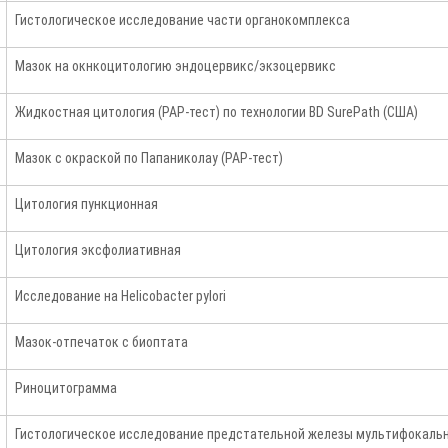
Гистологическое исследование части органокомплекса
Мазок на окнкоцитологию эндоцервикс/экзоцервикс
Жидкостная цитология (PAP-тест) по технологии BD SurePath (США)
Мазок с окраской по Папаниколау (PAP-тест)
Цитология пункционная
Цитология эксфолиативная
Исследование на Helicobacter pylori
Мазок-отпечаток с биоптата
Риноцитограмма
Гистологическое исследование предстательной железы мультифокаль