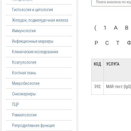
Гистология и цитология
Желудок, поджелудочная железа
(
1
A
B
Иммунология
Инфекционные маркеры
Р
С
Т
Клинические исследования
Коагулология
КОД
УСЛУГА
Костная ткань
Микробиология
592
MAR-тест (IgG
Онкомаркеры
ПЦР
Ревматология
Репродуктивная функция