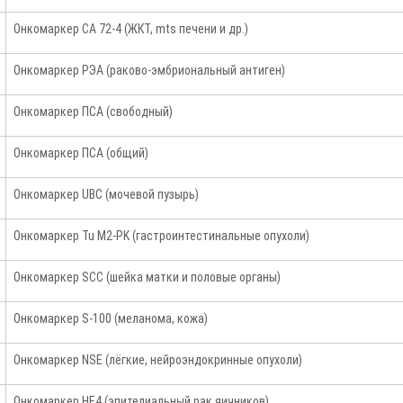
Онкомаркер СА 72-4 (ЖКТ, mts печени и др.)
Онкомаркер РЭА (раково-эмбриональный антиген)
Онкомаркер ПСА (свободный)
Онкомаркер ПСА (общий)
Онкомаркер UBC (мочевой пузырь)
Онкомаркер Tu M2-PK (гастроинтестинальные опухоли)
Онкомаркер SCC (шейка матки и половые органы)
Онкомаркер S-100 (меланома, кожа)
Онкомаркер NSE (лёгкие, нейроэндокринные опухоли)
Онкомаркер HE4 (эпителиальный рак яичников)