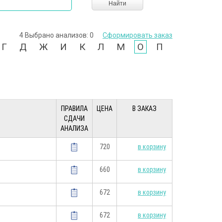
Найти
4 Выбрано анализов:
0
Сформировать заказ
Г
Д
Ж
И
К
Л
М
О
П
ПРАВИЛА
ЦЕНА
В ЗАКАЗ
СДАЧИ
АНАЛИЗА
720
в корзину
660
в корзину
672
в корзину
672
в корзину