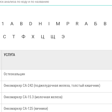
1
A
B
D
H
I
M
P
R
А
Б
В
С
Т
Ф
Х
Ц
Щ
Э
УСЛУГА
Остеокальцин
Онкомаркер СА-242 (поджелудочная железа, толстый кишечник)
Онкомаркер СА-15.3 (молочная железа)
Онкомаркер СА-125 (яичники)