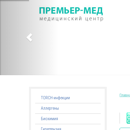
Главн
TORCH-инфекции
Аллергены
Биохимия
Гипертензия