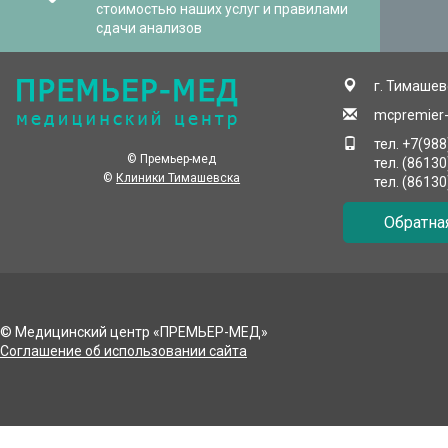
стоимостью наших услуг и правилами
сдачи анализов
г. Тимашевс
mcpremier
тел. +7(98
© Премьер-мед
тел. (8613
©
Клиники Тимашевска
тел. (8613
Обратна
© Медицинский центр «ПРЕМЬЕР-МЕД»
Соглашение об использовании сайта